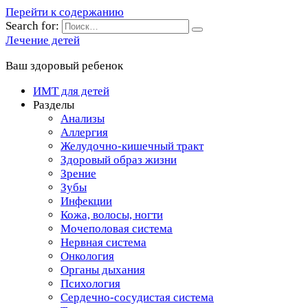
Перейти к содержанию
Search for:
Лечение детей
Ваш здоровый ребенок
ИМТ для детей
Разделы
Анализы
Аллергия
Желудочно-кишечный тракт
Здоровый образ жизни
Зрение
Зубы
Инфекции
Кожа, волосы, ногти
Мочеполовая система
Нервная система
Онкология
Органы дыхания
Психология
Сердечно-сосудистая система