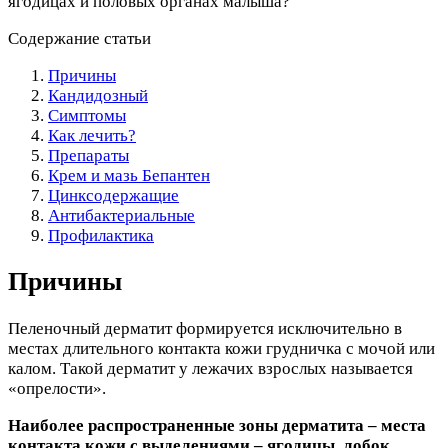
ягодицах и половых органах малыша?
Содержание статьи
Причины
Кандидозный
Симптомы
Как лечить?
Препараты
Крем и мазь Бепантен
Цинксодержащие
Антибактериальные
Профилактика
Причины
Пеленочный дерматит формируется исключительно в
местах длительного контакта кожи грудничка с мочой или
калом. Такой дерматит у лежачих взрослых называется
«опрелости».
Наиболее распространенные зоны дерматита – места
контакта кожи с выделениями – ягодицы, лобок,