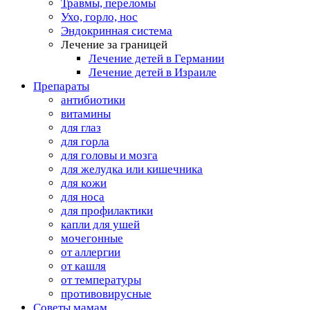
Травмы, переломы
Ухо, горло, нос
Эндокринная система
Лечение за границей
Лечение детей в Германии
Лечение детей в Израиле
Препараты
антибиотики
витамины
для глаз
для горла
для головы и мозга
для желудка или кишечника
для кожи
для носа
для профилактики
капли для ушей
мочегонные
от аллергии
от кашля
от температуры
противовирусные
Советы мамам