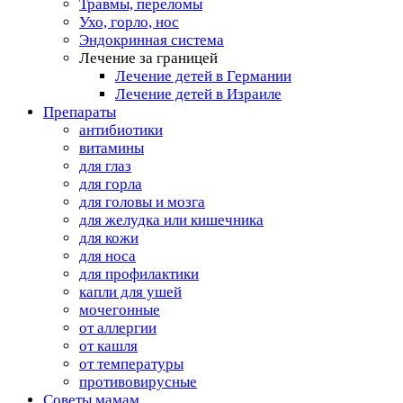
Травмы, переломы
Ухо, горло, нос
Эндокринная система
Лечение за границей
Лечение детей в Германии
Лечение детей в Израиле
Препараты
антибиотики
витамины
для глаз
для горла
для головы и мозга
для желудка или кишечника
для кожи
для носа
для профилактики
капли для ушей
мочегонные
от аллергии
от кашля
от температуры
противовирусные
Советы мамам