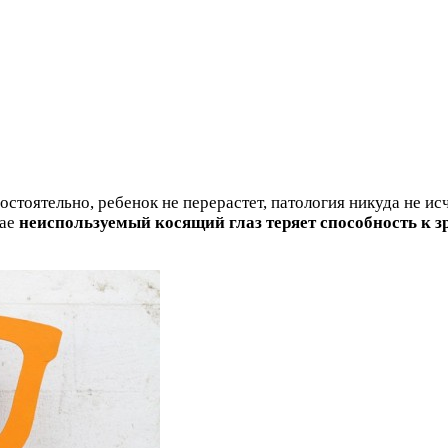
остоятельно, ребенок не перерастет, патология никуда не и
чае
неиспользуемый косящий глаз теряет способность к з