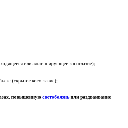
сходящееся или альтернирующее косоглазие);
ъект (скрытое косоглазие);
лазах, повышенную
светобоязнь
или раздваивание