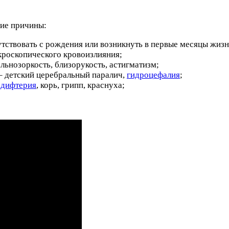
щие причины:
утствовать с рождения или возникнуть в первые месяцы жиз
кроскопического кровоизлияния;
льнозоркость, близорукость, астигматизм;
– детский церебральный паралич,
гидроцефалия
;
:
дифтерия
, корь, грипп, краснуха;