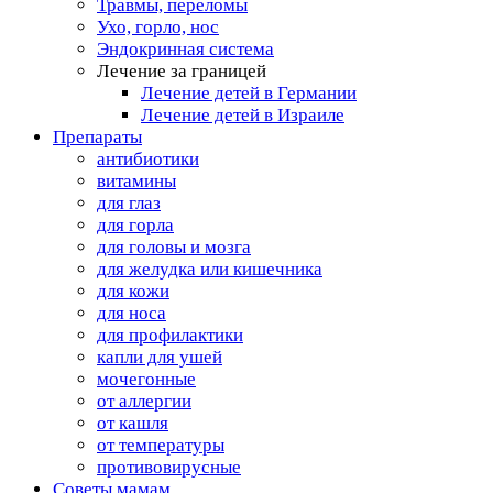
Травмы, переломы
Ухо, горло, нос
Эндокринная система
Лечение за границей
Лечение детей в Германии
Лечение детей в Израиле
Препараты
антибиотики
витамины
для глаз
для горла
для головы и мозга
для желудка или кишечника
для кожи
для носа
для профилактики
капли для ушей
мочегонные
от аллергии
от кашля
от температуры
противовирусные
Советы мамам