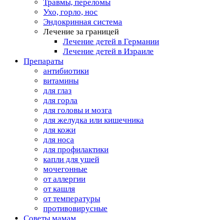
Травмы, переломы
Ухо, горло, нос
Эндокринная система
Лечение за границей
Лечение детей в Германии
Лечение детей в Израиле
Препараты
антибиотики
витамины
для глаз
для горла
для головы и мозга
для желудка или кишечника
для кожи
для носа
для профилактики
капли для ушей
мочегонные
от аллергии
от кашля
от температуры
противовирусные
Советы мамам