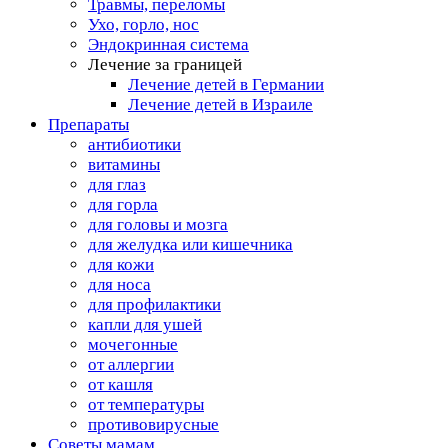
Травмы, переломы
Ухо, горло, нос
Эндокринная система
Лечение за границей
Лечение детей в Германии
Лечение детей в Израиле
Препараты
антибиотики
витамины
для глаз
для горла
для головы и мозга
для желудка или кишечника
для кожи
для носа
для профилактики
капли для ушей
мочегонные
от аллергии
от кашля
от температуры
противовирусные
Советы мамам