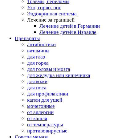
Травмы, переломы
Ухо, горло, нос
Эндокринная система
Лечение за границей
Лечение детей в Германии
Лечение детей в Израиле
Препараты
антибиотики
витамины
для глаз
для горла
для головы и мозга
для желудка или кишечника
для кожи
для носа
для профилактики
капли для ушей
мочегонные
от аллергии
от кашля
от температуры
противовирусные
Советы мамам