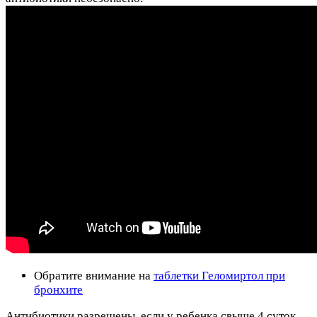
Обратите внимание на
таблетки Геломиртол при
бронхите
Антибиотики разрешены, если у ребенка свыше 4 суток