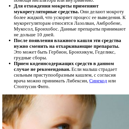
помощи ингалятора или внутривенно.
Для отхождения мокроты применяют
мукорегуляторные средства.
Они делают мокроту
более жидкой, что ускоряет процесс ее выведения. К
мукорегуляторам относятся Лазолван, Амбробене,
Мукосол, Бронхобос. Данные препараты принимают
не дольше 10 дней.
После появления влажного кашля эти средства
нужно сменить на отхаркивающие препараты.
Это может быть Гербион, Бронхикум, Геделикс,
грудные сборы.
Прием кодеинсодержащих средств в данном
случае не рекомендован.
Если малыш страдает
сильным приступообразным кашлем, с согласия
врача можно принимать Либексин,
Синекод
или
Стоптусин Фито.