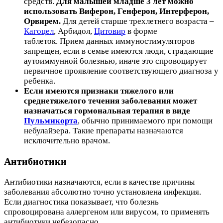
средств.
Для малышей младше 3 лет можно
использовать Виферон, Генферон, Интерферон,
Орвирем.
Для детей старше трехлетнего возраста –
Кагоцел
, Арбидол,
Цитовир
в форме
таблеток. Прием данных иммуностимуляторов
запрещен, если в семье имеются люди, страдающие
аутоиммунной болезнью, иначе это спровоцирует
первичное проявление соответствующего диагноза у
ребенка.
Если имеются признаки тяжелого или
среднетяжелого течения заболевания может
назначаться гормональная терапия в виде
Пульмикорта
, обычно принимаемого при помощи
небулайзера. Такие препараты назначаются
исключительно врачом.
Антибиотики
Антибиотики назначаются, если в качестве причины
заболевания абсолютно точно установлена инфекция.
Если диагностика показывает, что болезнь
спровоцирована аллергеном или вирусом, то применять
антибиотики небезопасно.