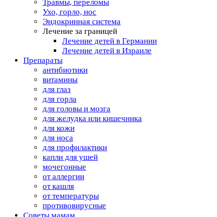
Травмы, переломы
Ухо, горло, нос
Эндокринная система
Лечение за границей
Лечение детей в Германии
Лечение детей в Израиле
Препараты
антибиотики
витамины
для глаз
для горла
для головы и мозга
для желудка или кишечника
для кожи
для носа
для профилактики
капли для ушей
мочегонные
от аллергии
от кашля
от температуры
противовирусные
Советы мамам