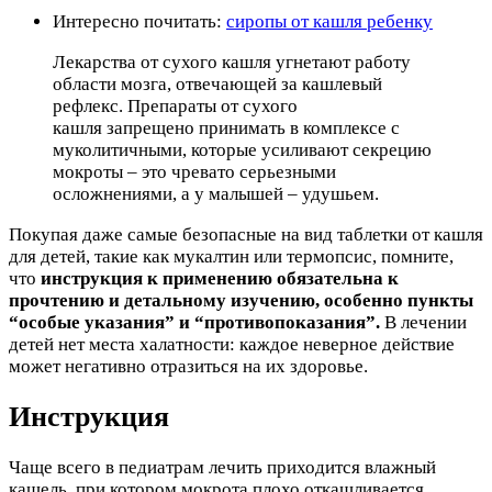
Интересно почитать:
сиропы от кашля ребенку
Лекарства от сухого кашля угнетают работу
области мозга, отвечающей за кашлевый
рефлекс. Препараты от сухого
кашля запрещено принимать в комплексе с
муколитичными, которые усиливают секрецию
мокроты – это чревато серьезными
осложнениями, а у малышей – удушьем.
Покупая даже самые безопасные на вид таблетки от кашля
для детей, такие как мукалтин или термопсис, помните,
что
инструкция к применению обязательна к
прочтению и детальному изучению, особенно пункты
“особые указания” и “противопоказания”.
В лечении
детей нет места халатности: каждое неверное действие
может негативно отразиться на их здоровье.
Инструкция
Чаще всего в педиатрам лечить приходится влажный
кашель, при котором мокрота плохо откашливается.