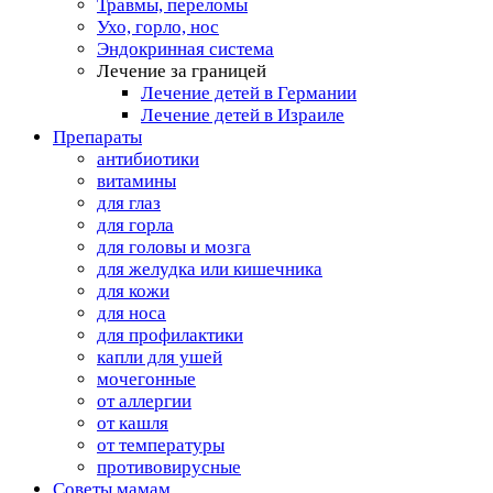
Травмы, переломы
Ухо, горло, нос
Эндокринная система
Лечение за границей
Лечение детей в Германии
Лечение детей в Израиле
Препараты
антибиотики
витамины
для глаз
для горла
для головы и мозга
для желудка или кишечника
для кожи
для носа
для профилактики
капли для ушей
мочегонные
от аллергии
от кашля
от температуры
противовирусные
Советы мамам