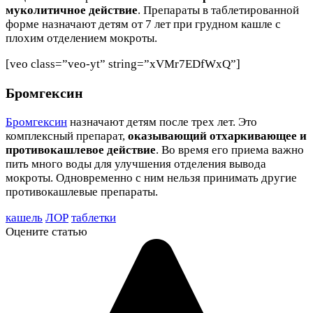
муколитичное действие
. Препараты в таблетированной
форме назначают детям от 7 лет при грудном кашле с
плохим отделением мокроты.
[veo class=”veo-yt” string=”xVMr7EDfWxQ”]
Бромгексин
Бромгексин
назначают детям после трех лет. Это
комплексный препарат,
оказывающий отхаркивающее и
противокашлевое действие
. Во время его приема важно
пить много воды для улучшения отделения вывода
мокроты. Одновременно с ним нельзя принимать другие
противокашлевые препараты.
кашель
ЛОР
таблетки
Оцените статью