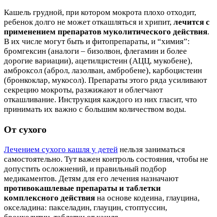
Кашель грудной, при котором мокрота плохо отходит,
ребенок долго не может откашляться и хрипит,
лечится с
применением препаратов муколитического действия
.
В их числе могут быть и фитопрепараты, и “химия”:
бромгексин (аналоги – бизолвон, флегамин и более
дорогие вариации), ацетилцистеин (АЦЦ, мукобене),
амброксол (аброл, лазолван, амбробене), карбоцистеин
(бронкоклар, мукосол). Препараты этого ряда усиливают
секрецию мокроты, разжижают и облегчают
откашливание. Инструкция каждого из них гласит, что
принимать их важно с большим количеством воды.
От сухого
Лечением сухого кашля у детей
нельзя заниматься
самостоятельно. Тут важен контроль состояния, чтобы не
допустить осложнений, и правильный подбор
медикаментов. Детям для его лечения назначают
противокашлевые препараты и таблетки
комплексного действия
на основе кодеина, глауцина,
окселадина: пакселадин, глауцин, стоптуссин,