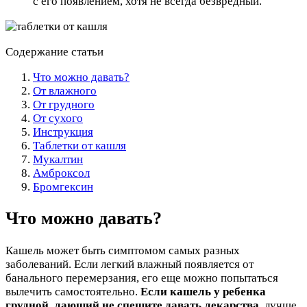
с его появлением, хотя не всегда безвредный.
Содержание статьи
Что можно давать?
От влажного
От грудного
От сухого
Инструкция
Таблетки от кашля
Мукалтин
Амброксол
Бромгексин
Что можно давать?
Кашель может быть симптомом самых разных
заболеваний. Если легкий влажный появляется от
банального перемерзания, его еще можно попытаться
вылечить самостоятельно.
Если кашель у ребенка
грудной, лающий не спешите давать лекарства
, лучше