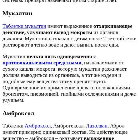
системы. Препарат назначают детям старше 3 лет.
Мукалтин
Таблетки мукалтин
имеют выраженное
отхаркивающее
действие, улучшают вывод мокроты
из органов
дыхания. Мукалтин назначают детям после 2 лет, таблетки
растворяют в тепло воде и дают выпить после еды.
Мукалтин
нельзя пить одновременно с
противокашлевыми средствами
, назначаемыми от
сухого кашля: мокрота, которую мукалтин разжижает,
должна выводиться из организма, а тот же кодеин и
подобные ему вещества этому препятствуют.
Одновременное их применение чревато осложнениями –
бронхитом, пневмонией, гнойными осложнениями и даже
удушьем.
Амброксол
Таблетки
Амброксол
, Амброгексал,
Лазолван
, Аброл
имеют примерно одинаковый состав. Их действующее
вещество – амброксол – оказывает
выраженное