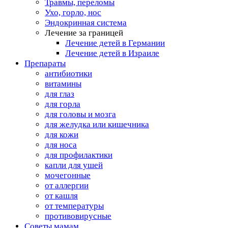
Травмы, переломы
Ухо, горло, нос
Эндокринная система
Лечение за границей
Лечение детей в Германии
Лечение детей в Израиле
Препараты
антибиотики
витамины
для глаз
для горла
для головы и мозга
для желудка или кишечника
для кожи
для носа
для профилактики
капли для ушей
мочегонные
от аллергии
от кашля
от температуры
противовирусные
Советы мамам