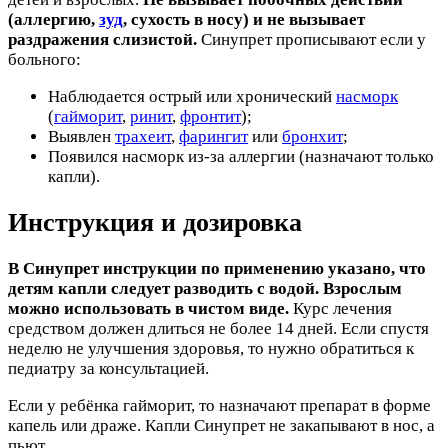
(аллергию,
зуд
, сухость в носу) и не вызывает
раздражения слизистой.
Синупрет прописывают если у
больного:
Наблюдается острый или хронический
насморк
(
гайморит
,
ринит
,
фронтит
);
Выявлен
трахеит
,
фарингит
или
бронхит
;
Появился насморк из-за аллергии (назначают только
капли).
Инструкция и дозировка
В Синупрет инструкции по применению указано, что
детям капли следует разводить с водой. Взрослым
можно использовать в чистом виде.
Курс лечения
средством должен длиться не более 14 дней. Если спустя
неделю не улучшения здоровья, то нужно обратиться к
педиатру за консультацией.
Если у ребёнка гайморит, то назначают препарат в форме
капель или драже. Капли Синупрет не закапывают в нос, а
пьют.