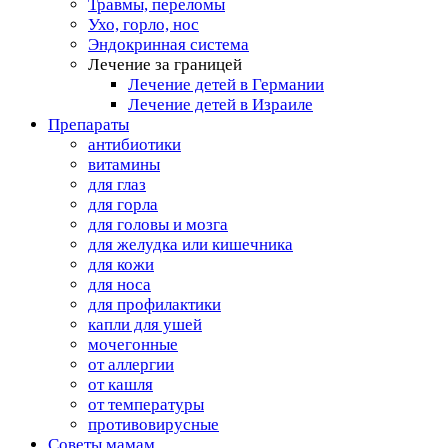
Травмы, переломы
Ухо, горло, нос
Эндокринная система
Лечение за границей
Лечение детей в Германии
Лечение детей в Израиле
Препараты
антибиотики
витамины
для глаз
для горла
для головы и мозга
для желудка или кишечника
для кожи
для носа
для профилактики
капли для ушей
мочегонные
от аллергии
от кашля
от температуры
противовирусные
Советы мамам