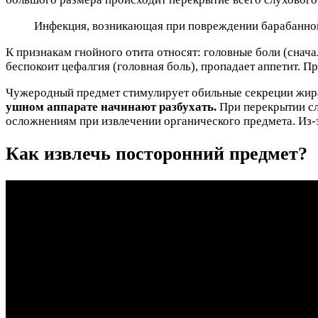
Инфекция, возникающая при повреждении барабанной 
К признакам гнойного отита относят: головные боли (снач
беспокоит цефалгия (головная боль), пропадает аппетит. П
Чужеродный предмет стимулирует обильные секреции жира,
ушном аппарате начинают разбухать.
При перекрытии слу
осложнениям при извлечении органического предмета. Из-з
Как извлечь посторонний предмет?