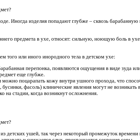
де. Иногда изделия попадают глубже – сквозь барабанную п
его предмета в ухе, относят: сильную, ноющую боль в ухе
 того или иного инородного тела в детском ухе:
арабанная перепонка, появляются ощущения в виде зуда ил
предмет еще глубже.
 можно поцарапать кожу внутри ушного прохода, что способ
бусинки, фасоль) клинические явления могут не возникать в
о на стадии, когда возникнут осложнения.
из детских ушей, так через некоторый промежуток времени
аппарата и снижается слух, прекращается секреция серы.