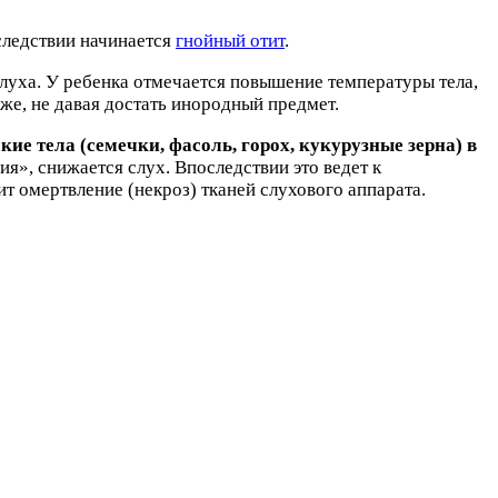
следствии начинается
гнойный отит
.
слуха. У ребенка отмечается повышение температуры тела,
уже, не давая достать инородный предмет.
ие тела (семечки, фасоль, горох, кукурузные зерна) в
я», снижается слух. Впоследствии это ведет к
т омертвление (некроз) тканей слухового аппарата.