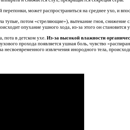
перепонки, может распространиться на среднее ухо, и впо
ала тупые, потом «стреляющие»), вытекание гноя, снижение 
роисходит опухание ушного хода, из-за этого он становится 
 пота в детском ухе.
Из-за высокой влажности органическ
хового прохода появляется ушная боль, чувство «распирани
а несвоевременного извлечения инородного тела, происходи