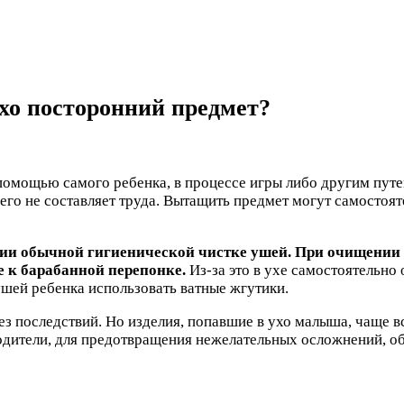
ухо посторонний предмет?
омощью самого ребенка, в процессе игры либо другим путем
ь его не составляет труда. Вытащить предмет могут самосто
ии обычной гигиенической чистке ушей. При очищении 
е к барабанной перепонке.
Из-за это в ухе самостоятельно
шей ребенка использовать ватные жгутики.
без последствий. Но изделия, попавшие в ухо малыша, чаще 
 родители, для предотвращения нежелательных осложнений,