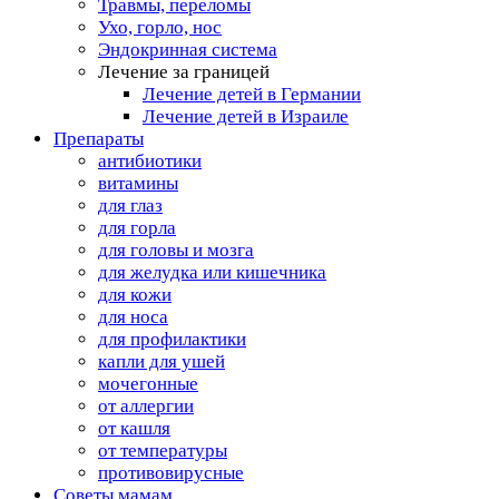
Травмы, переломы
Ухо, горло, нос
Эндокринная система
Лечение за границей
Лечение детей в Германии
Лечение детей в Израиле
Препараты
антибиотики
витамины
для глаз
для горла
для головы и мозга
для желудка или кишечника
для кожи
для носа
для профилактики
капли для ушей
мочегонные
от аллергии
от кашля
от температуры
противовирусные
Советы мамам