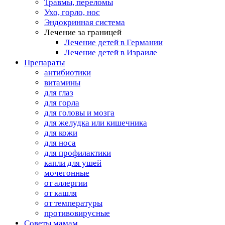
Травмы, переломы
Ухо, горло, нос
Эндокринная система
Лечение за границей
Лечение детей в Германии
Лечение детей в Израиле
Препараты
антибиотики
витамины
для глаз
для горла
для головы и мозга
для желудка или кишечника
для кожи
для носа
для профилактики
капли для ушей
мочегонные
от аллергии
от кашля
от температуры
противовирусные
Советы мамам