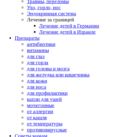
Травмы, переломы
Ухо, горло, нос
Эндокринная система
Лечение за границей
Лечение детей в Германии
Лечение детей в Израиле
Препараты
антибиотики
витамины
для глаз
для горла
для головы и мозга
для желудка или кишечника
для кожи
для носа
для профилактики
капли для ушей
мочегонные
от аллергии
от кашля
от температуры
противовирусные
Советы мамам