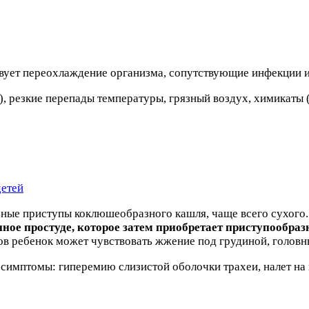
вует переохлаждение организма, сопутствующие инфекции и 
ь), резкие перепады температуры, грязный воздух, химикаты (
детей
ьные приступы коклюшеобразного кашля, чаще всего сухого
ое простуде, которое затем приобретает приступообраз
пов ребенок может чувствовать жжение под грудиной, головн
 симптомы: гиперемию слизистой оболочки трахеи, налет на