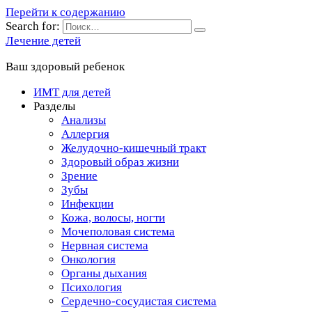
Перейти к содержанию
Search for:
Лечение детей
Ваш здоровый ребенок
ИМТ для детей
Разделы
Анализы
Аллергия
Желудочно-кишечный тракт
Здоровый образ жизни
Зрение
Зубы
Инфекции
Кожа, волосы, ногти
Мочеполовая система
Нервная система
Онкология
Органы дыхания
Психология
Сердечно-сосудистая система