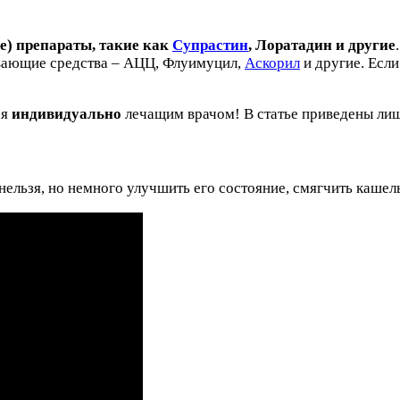
е) препараты, такие как
Супрастин
, Лоратадин и другие
ивающие средства – АЦЦ, Флуимуцил,
Аскорил
и другие. Есл
ся
ин
дивидуально
лечащим врачом! В статье приведены ли
ельзя, но немного улучшить его состояние, смягчить кашел