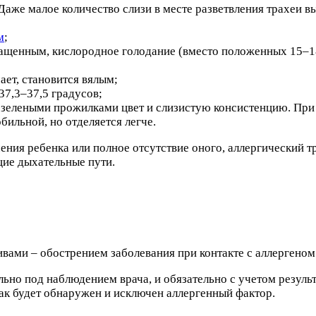
. Даже малое количество слизи в месте разветвления трахеи
м
;
ащенным, кислородное голодание (вместо положенных 15–18
ает, становится вялым;
7,3–37,5 градусов;
 зелеными прожилками цвет и слизистую консистенцию. При 
бильной, но отделяется легче.
ения ребенка или полное отсутствие оного, аллергический т
щие дыхательные пути.
вами – обострением заболевания при контакте с аллергеном
ьно под наблюдением врача, и обязательно с учетом результа
ак будет обнаружен и исключен аллергенный фактор.