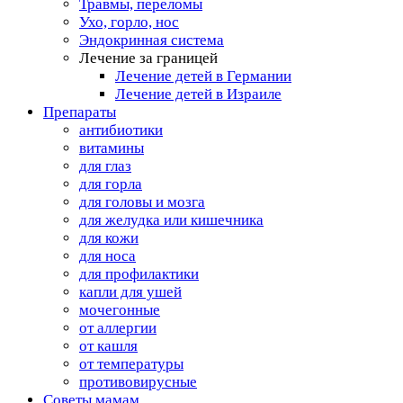
Травмы, переломы
Ухо, горло, нос
Эндокринная система
Лечение за границей
Лечение детей в Германии
Лечение детей в Израиле
Препараты
антибиотики
витамины
для глаз
для горла
для головы и мозга
для желудка или кишечника
для кожи
для носа
для профилактики
капли для ушей
мочегонные
от аллергии
от кашля
от температуры
противовирусные
Советы мамам