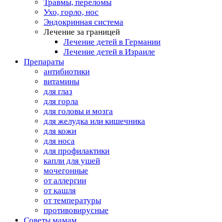
Травмы, переломы
Ухо, горло, нос
Эндокринная система
Лечение за границей
Лечение детей в Германии
Лечение детей в Израиле
Препараты
антибиотики
витамины
для глаз
для горла
для головы и мозга
для желудка или кишечника
для кожи
для носа
для профилактики
капли для ушей
мочегонные
от аллергии
от кашля
от температуры
противовирусные
Советы мамам