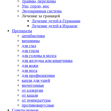
Травмы, переломы
Ухо, горло, нос
Эндокринная система
Лечение за границей
Лечение детей в Германии
Лечение детей в Израиле
Препараты
антибиотики
витамины
для глаз
для горла
для головы и мозга
для желудка или кишечника
для кожи
для носа
для профилактики
капли для ушей
мочегонные
от аллергии
от кашля
от температуры
противовирусные
Советы мамам