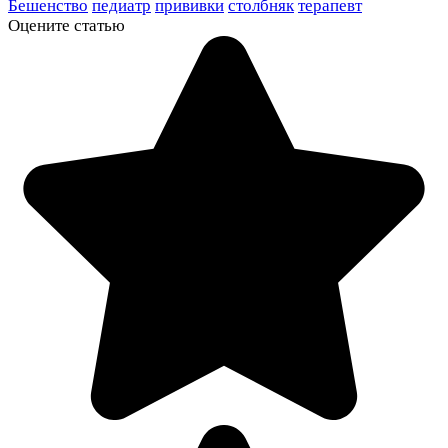
Бешенство
педиатр
прививки
столбняк
терапевт
Оцените статью