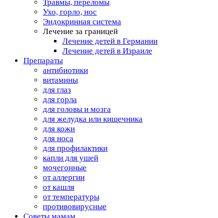
Травмы, переломы
Ухо, горло, нос
Эндокринная система
Лечение за границей
Лечение детей в Германии
Лечение детей в Израиле
Препараты
антибиотики
витамины
для глаз
для горла
для головы и мозга
для желудка или кишечника
для кожи
для носа
для профилактики
капли для ушей
мочегонные
от аллергии
от кашля
от температуры
противовирусные
Советы мамам