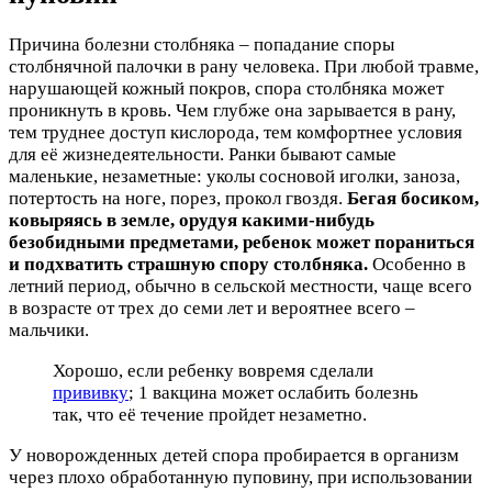
Причина болезни столбняка – попадание споры
столбнячной палочки в рану человека. При любой травме,
нарушающей кожный покров, спора столбняка может
проникнуть в кровь. Чем глубже она зарывается в рану,
тем труднее доступ кислорода, тем комфортнее условия
для её жизнедеятельности. Ранки бывают самые
маленькие, незаметные: уколы сосновой иголки, заноза,
потертость на ноге, порез, прокол гвоздя.
Бегая босиком,
ковыряясь в земле, орудуя какими-нибудь
безобидными предметами, ребенок может пораниться
и подхватить страшную спору столбняка.
Особенно в
летний период, обычно в сельской местности, чаще всего
в возрасте от трех до семи лет и вероятнее всего –
мальчики.
Хорошо, если ребенку вовремя сделали
прививку
; 1 вакцина может ослабить болезнь
так, что её течение пройдет незаметно.
У новорожденных детей спора пробирается в организм
через плохо обработанную пуповину, при использовании